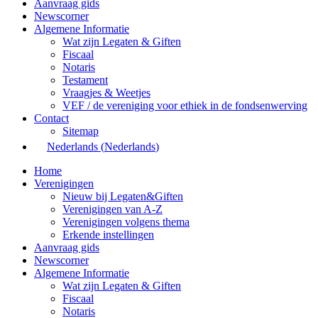
Aanvraag gids
Newscorner
Algemene Informatie
Wat zijn Legaten & Giften
Fiscaal
Notaris
Testament
Vraagjes & Weetjes
VEF / de vereniging voor ethiek in de fondsenwerving
Contact
Sitemap
Nederlands
(
Nederlands
)
Home
Verenigingen
Nieuw bij Legaten&Giften
Verenigingen van A-Z
Verenigingen volgens thema
Erkende instellingen
Aanvraag gids
Newscorner
Algemene Informatie
Wat zijn Legaten & Giften
Fiscaal
Notaris