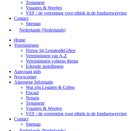
Testament
Vraagjes & Weetjes
VEF / de vereniging voor ethiek in de fondsenwerving
Contact
Sitemap
Nederlands
(
Nederlands
)
Home
Verenigingen
Nieuw bij Legaten&Giften
Verenigingen van A-Z
Verenigingen volgens thema
Erkende instellingen
Aanvraag gids
Newscorner
Algemene Informatie
Wat zijn Legaten & Giften
Fiscaal
Notaris
Testament
Vraagjes & Weetjes
VEF / de vereniging voor ethiek in de fondsenwerving
Contact
Sitemap
Nederlands
(
Nederlands
)