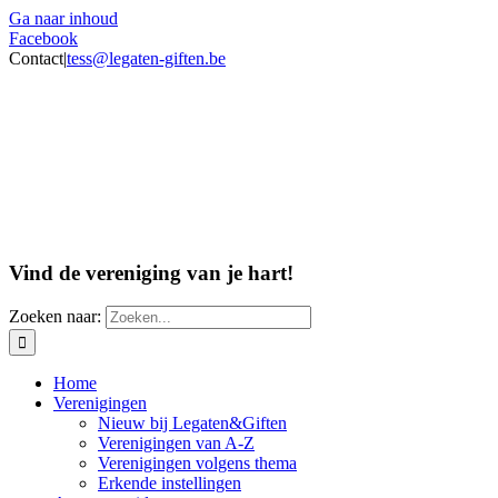
Ga naar inhoud
Facebook
Contact
|
tess@legaten-giften.be
Vind de vereniging van je hart!
Zoeken naar:
Home
Verenigingen
Nieuw bij Legaten&Giften
Verenigingen van A-Z
Verenigingen volgens thema
Erkende instellingen