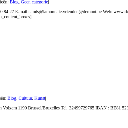
ieën:
Blog
,
Geen categorie
|
32 2 210 84 27 E-mail : amis@lamonnaie.vrienden@demunt.be Web:
on_content_boxes]
eën:
Blog
,
Cultuur
,
Kunst
|
an Volxem 1190 Brussel/Bruxelles Tel+32499729765 IBAN : BE81 5