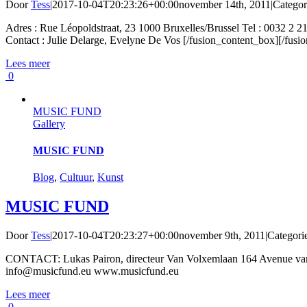
Door
Tess
|
2017-10-04T20:23:26+00:00
november 14th, 2011
|
Categor
Adres : Rue Léopoldstraat, 23 1000 Bruxelles/Brussel Tel : 00
Contact : Julie Delarge, Evelyne De Vos [/fusion_content_box][/fusi
Lees meer
0
MUSIC FUND
Gallery
MUSIC FUND
Blog
,
Cultuur
,
Kunst
MUSIC FUND
Door
Tess
|
2017-10-04T20:23:27+00:00
november 9th, 2011
|
Categori
CONTACT: Lukas Pairon, directeur Van Volxemlaan 164 Avenue v
info@musicfund.eu www.musicfund.eu
Lees meer
0